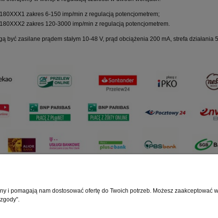
80XXX1 zakres 6-150 imp/min z regulacją potencjometrem;
80XXX2 zakres 120-3000 imp/min z regulacją potencjometrem.
gą być zasilane prądem stałym 10-48 V, prąd obciążenia 200 mA, strefa działania
rony i pomagają nam dostosować ofertę do Twoich potrzeb. Możesz zaakceptować wyk
Regulaminy
 zgody".
ienia
Regulaminy