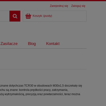
Zarejestruj się
Zaloguj się
Koszyk:
(pusty)
Zasilacze
Blog
Kontakt
zyli znane dotychczas TCR30 w obudowach M30x1,5 doczekały się
hu są znane: kontrola prędkości pracy, zatrzymania,
użą wytrzymałością, precyzją oraz powtarzalności, teraz można