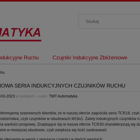
Indukcyjne Ruchu
Czujniki Indukcyjne Zbliżeniowe
chu
NOWA SERIA INDUKCYJNYCH CZUJNIKÓW RUCHU
-03-2023
w kategorii:
-
autor:
TWT Automatyka
informujemy szanownych klientów, że w naszej ofercie zagościła seria TCR18, c
odzeństwa, czyli czujników w obudowach M18x1. Zalety indukcyjnych czujników ruc
ia wartości progowej. Znajdujące się w naszej ofercie TCR30 charakteryzują się d
 nimi w mniejszej obudowie, czyli zwiększa się ilość zastosowań.
ki oferujemy w wersji z regulacją czułości w dwóch wersjach: