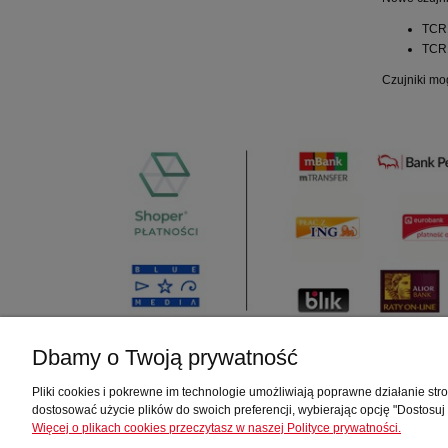
TCR1
TCR1
Czujniki mo
Dbamy o Twoją prywatność
Pliki cookies i pokrewne im technologie umożliwiają poprawne działanie st
Sklep TWT Automatyka
Moje konto
dostosować użycie plików do swoich preferencji, wybierając opcję "Dostosuj
Więcej o plikach cookies przeczytasz w naszej Polityce prywatności.
O nas
Twoje zamów