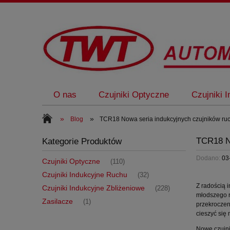
O nas
Czujniki Optyczne
Czujniki 
»
»
Blog
TCR18 Nowa seria indukcyjnych czujników ru
TCR18 
Kategorie Produktów
Dodano:
03
Czujniki Optyczne
(110)
Czujniki Indukcyjne Ruchu
(32)
Z radością 
Czujniki Indukcyjne Zbliżeniowe
(228)
młodszego r
Zasilacze
(1)
przekroczen
cieszyć się
Nowe czujni