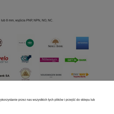
 5 lub 8 mm, wyjścia PNP, NPN, NO, NC.
orzystanie przez nas wszystkich tych plików i przejść do sklepu lub
Baza Wiedzy
Czujniki optyczne