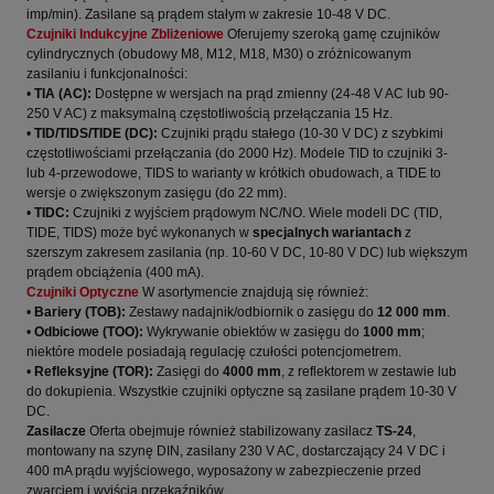
imp/min)
. Zasilane są prądem stałym w zakresie 10-48 V DC
.
Czujniki Indukcyjne Zbliżeniowe
Oferujemy szeroką gamę czujników
cylindrycznych (obudowy M8, M12, M18, M30) o zróżnicowanym
zasilaniu i funkcjonalności
:
•
TIA (AC):
Dostępne w wersjach na prąd zmienny (24-48 V AC lub 90-
250 V AC) z maksymalną częstotliwością przełączania 15 Hz
.
•
TID/TIDS/TIDE (DC):
Czujniki prądu stałego (10-30 V DC) z szybkimi
częstotliwościami przełączania (do 2000 Hz)
. Modele TID to czujniki 3-
lub 4-przewodowe, TIDS to warianty w krótkich obudowach, a TIDE to
wersje o zwiększonym zasięgu (do 22 mm)
.
•
TIDC:
Czujniki z wyjściem prądowym NC/NO
.
Wiele modeli DC (TID,
TIDE, TIDS) może być wykonanych w
specjalnych wariantach
z
szerszym zakresem zasilania (np. 10-60 V DC, 10-80 V DC) lub większym
prądem obciążenia (400 mA)
.
Czujniki Optyczne
W asortymencie znajdują się również:
•
Bariery (TOB):
Zestawy nadajnik/odbiornik o zasięgu do
12 000 mm
.
•
Odbiciowe (TOO):
Wykrywanie obiektów w zasięgu do
1000 mm
;
niektóre modele posiadają regulację czułości potencjometrem
.
•
Refleksyjne (TOR):
Zasięgi do
4000 mm
, z reflektorem w zestawie lub
do dokupienia
.
Wszystkie czujniki optyczne są zasilane prądem 10-30 V
DC
.
Zasilacze
Oferta obejmuje również stabilizowany zasilacz
TS-24
,
montowany na szynę DIN, zasilany 230 V AC, dostarczający 24 V DC i
400 mA prądu wyjściowego, wyposażony w zabezpieczenie przed
zwarciem i wyjścia przekaźników
.