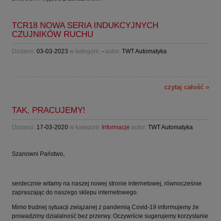
TCR18 NOWA SERIA INDUKCYJNYCH
CZUJNIKÓW RUCHU
Dodano:
03-03-2023
w kategorii:
-
autor:
TWT Automatyka
czytaj całość »
TAK, PRACUJEMY!
Dodano:
17-03-2020
w kategorii:
Informacje
autor:
TWT Automatyka
Szanowni Państwo,
serdecznie witamy na naszej nowej stronie internetowej, równocześnie
zapraszając do naszego sklepu internetowego.
Mimo trudnej sytuacji związanej z pandemią Covid-19 informujemy że
prowadzimy działalność bez przerwy. Oczywiście sugerujemy korzystanie