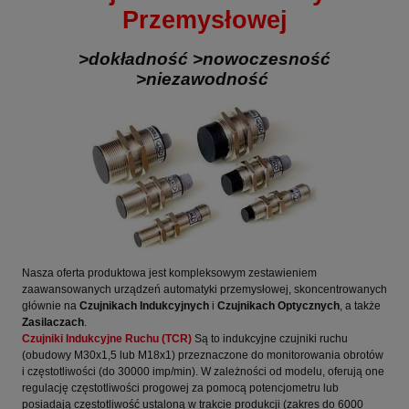
Przemysłowej
>dokładność >nowoczesność
>niezawodność
Nasza oferta produktowa jest kompleksowym zestawieniem
zaawansowanych urządzeń automatyki przemysłowej, skoncentrowanych
głównie na
Czujnikach Indukcyjnych
i
Czujnikach Optycznych
, a także
Zasilaczach
.
Czujniki Indukcyjne Ruchu (TCR)
Są to indukcyjne czujniki ruchu
(obudowy M30x1,5 lub M18x1) przeznaczone do monitorowania obrotów
i częstotliwości (do 30000 imp/min)
. W zależności od modelu, oferują one
regulację częstotliwości progowej za pomocą potencjometru lub
posiadają częstotliwość ustaloną w trakcie produkcji (zakres do 6000