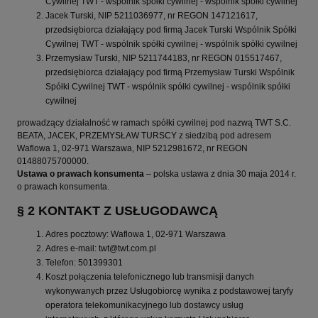
Cywilnej TWT - wspólnik spółki cywilnej - wspólnik spółki cywilnej
Jacek Turski, NIP 5211036977, nr REGON 147121617,
przedsiębiorca działający pod firmą Jacek Turski Wspólnik Spółki
Cywilnej TWT - wspólnik spółki cywilnej - wspólnik spółki cywilnej
Przemysław Turski, NIP 5211744183, nr REGON 015517467,
przedsiębiorca działający pod firmą Przemysław Turski Wspólnik
Spółki Cywilnej TWT - wspólnik spółki cywilnej - wspólnik spółki
cywilnej
prowadzący działalność w ramach spółki cywilnej pod nazwą TWT S.C.
BEATA, JACEK, PRZEMYSŁAW TURSCY z siedzibą pod adresem
Waflowa 1, 02-971 Warszawa, NIP 5212981672, nr REGON
01488075700000.
Ustawa o prawach konsumenta
– polska ustawa z dnia 30 maja 2014 r.
o prawach konsumenta.
§ 2 KONTAKT Z USŁUGODAWCĄ
Adres pocztowy: Waflowa 1, 02-971 Warszawa
Adres e-mail: twt@twt.com.pl
Telefon: 501399301
Koszt połączenia telefonicznego lub transmisji danych
wykonywanych przez Usługobiorcę wynika z podstawowej taryfy
operatora telekomunikacyjnego lub dostawcy usług