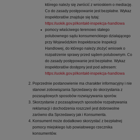
którego należy się zwrócić z wnioskiem o mediację.
Co do zasady postępowanie jest bezpłatne. Wykaz
inspektoratów znajduje się tutaj:
https://uokik.gov.pl/kontakt-inspekcja-handlowa
pomocy właściwego terenowo stałego
polubownego sądu konsumenckiego działającego
przy Wojewódzkim Inspektoracie Inspekcji
Handlowej, do którego należy złożyć wniosek o
rozpatrzenie sprawy przed sądem polubownym. Co
do zasady postępowanie jest bezpłatne. Wykaz
inspektoratów dostępny jest pod adresem:
https://uokik.gov.pl/kontakt-inspekcja-handlowa
Poprzednie postanowienie ma charakter informacyjny i nie
stanowi zobowiązania Sprzedawcy do skorzystania z
pozasądowych sposobów rozwiązywania sporów.
Skorzystanie z pozasądowych sposobów rozpatrywania
reklamacji i dochodzenia roszczeń jest dobrowolne
zarówno dla Sprzedawcy jak i Konsumenta.
Konsument może dodatkowo skorzystać z bezpłatnej
pomocy miejskiego lub powiatowego rzecznika
konsumentów.