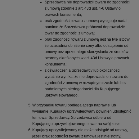
Sprzedawca nie doprowadził towaru do zgodności
z umową zgodnie z art. 43d ust. 4-6 Ustawy o
prawach konsumenta;
brak zgodności towaru z umową występuje nadal,
pomimo że Sprzedawca próbował doprowadzić
towar do zgodności z umową;
brak zgodności towaru z umową jest na tyle istotny,
że uzasadnia obniżenie ceny albo odstąpienie od
umowy bez uprzedniego skorzystania ze środków
ochrony określonych w art. 43d Ustawy o prawach
konsumenta;
z oświadczenia Sprzedawcy lub okoliczności
wyraźnie wynika, że nie doprowadzi on towaru do
zgodności z umową w rozsądnym czasie lub bez
nadmiernych niedogodności dla Kupującego
uprzywilejowanego.
W przypadku towaru podlegającego naprawie lub
wymianie, Kupujący uprzywilejowany powinien udostępnić
ten towar Sprzedawcy. Sprzedawca odbiera od
Kupującego uprzywilejowanego towar na swój koszt.
Kupujący uprzywilejowany nie może odstąpić od umowy,
jeżeli brak zgodności towaru z umową jest nieistotny.