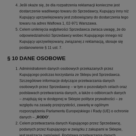
Jeśli okaże się, że dla rozpatrzenia reklamacji konieczne jest
dostarczenie wadliwego towaru do Sprzedawcy, Kupujący inny niż
Kupujący uprzywilejowany jest zobowiązany do dostarczenia tego
towaru na adres Waflowa 1, 02-971 Warszawa.
Celem uniknięcia wątpliwości Sprzedawca zwraca uwagę, że do
odpowiedzialności Sprzedawcy wobec Kupującego innego niż
Kupujący uprzywilejowany, związanej z reklamacją, stosuje się
postanowienie § 11 ust. 7.
§ 10 DANE OSOBOWE
Administratorem danych osobowych przekazanych przez
Kupującego podczas korzystania ze Sklepu jest Sprzedawca.
Szczegółowe informacje dotyczące przetwarzania danych
osobowych przez Sprzedawcę – w tym o pozostałych celach oraz
podstawach przetwarzania danych, a także o odbiorcach danych
– znajdują się w dostępnej w Sklepie polityce prywatności – ze
względu na zasadę przejrzystości, zawartą w ogólnym
rozporządzeniu Parlamentu Europejskiego i Rady (UE) o ochronie
danych – „
RODO
”.
Celem przetwarzania danych Kupującego przez Sprzedawcę,
podanych przez Kupującego w związku z zakupami w Sklepie,
jest realizacja zamówień. Podstawą przetwarzania danych