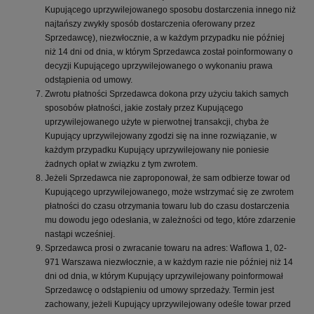
Kupującego uprzywilejowanego sposobu dostarczenia innego niż
najtańszy zwykły sposób dostarczenia oferowany przez
Sprzedawcę), niezwłocznie, a w każdym przypadku nie później
niż 14 dni od dnia, w którym Sprzedawca został poinformowany o
decyzji Kupującego uprzywilejowanego o wykonaniu prawa
odstąpienia od umowy.
Zwrotu płatności Sprzedawca dokona przy użyciu takich samych
sposobów płatności, jakie zostały przez Kupującego
uprzywilejowanego użyte w pierwotnej transakcji, chyba że
Kupujący uprzywilejowany zgodzi się na inne rozwiązanie, w
każdym przypadku Kupujący uprzywilejowany nie poniesie
żadnych opłat w związku z tym zwrotem.
Jeżeli Sprzedawca nie zaproponował, że sam odbierze towar od
Kupującego uprzywilejowanego, może wstrzymać się ze zwrotem
płatności do czasu otrzymania towaru lub do czasu dostarczenia
mu dowodu jego odesłania, w zależności od tego, które zdarzenie
nastąpi wcześniej.
Sprzedawca prosi o zwracanie towaru na adres: Waflowa 1, 02-
971 Warszawa niezwłocznie, a w każdym razie nie później niż 14
dni od dnia, w którym Kupujący uprzywilejowany poinformował
Sprzedawcę o odstąpieniu od umowy sprzedaży. Termin jest
zachowany, jeżeli Kupujący uprzywilejowany odeśle towar przed