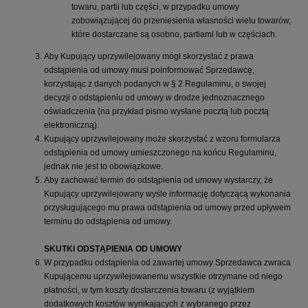
towaru, partii lub części, w przypadku umowy
zobowiązującej do przeniesienia własności wielu towarów,
które dostarczane są osobno, partiami lub w częściach.
Aby Kupujący uprzywilejowany mógł skorzystać z prawa
odstąpienia od umowy musi poinformować Sprzedawcę,
korzystając z danych podanych w § 2 Regulaminu, o swojej
decyzji o odstąpieniu od umowy w drodze jednoznacznego
oświadczenia (na przykład pismo wysłane pocztą lub pocztą
elektroniczną).
Kupujący uprzywilejowany może skorzystać z wzoru formularza
odstąpienia od umowy umieszczonego na końcu Regulaminu,
jednak nie jest to obowiązkowe.
Aby zachować termin do odstąpienia od umowy wystarczy, że
Kupujący uprzywilejowany wyśle informację dotyczącą wykonania
przysługującego mu prawa odstąpienia od umowy przed upływem
terminu do odstąpienia od umowy.
SKUTKI ODSTĄPIENIA OD UMOWY
W przypadku odstąpienia od zawartej umowy Sprzedawca zwraca
Kupującemu uprzywilejowanemu wszystkie otrzymane od niego
płatności, w tym koszty dostarczenia towaru (z wyjątkiem
dodatkowych kosztów wynikających z wybranego przez