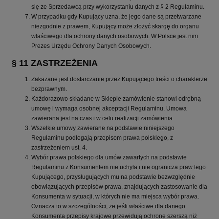
się ze Sprzedawcą przy wykorzystaniu danych z § 2 Regulaminu.
W przypadku gdy Kupujący uzna, że jego dane są przetwarzane
niezgodnie z prawem, Kupujący może złożyć skargę do organu
właściwego dla ochrony danych osobowych. W Polsce jest nim
Prezes Urzędu Ochrony Danych Osobowych.
§ 11 ZASTRZEŻENIA
Zakazane jest dostarczanie przez Kupującego treści o charakterze
bezprawnym.
Każdorazowo składane w Sklepie zamówienie stanowi odrębną
umowę i wymaga osobnej akceptacji Regulaminu. Umowa
zawierana jest na czas i w celu realizacji zamówienia.
Wszelkie umowy zawierane na podstawie niniejszego
Regulaminu podlegają przepisom prawa polskiego, z
zastrzeżeniem ust. 4.
Wybór prawa polskiego dla umów zawartych na podstawie
Regulaminu z Konsumentem nie uchyla i nie ogranicza praw tego
Kupującego, przysługujących mu na podstawie bezwzględnie
obowiązujących przepisów prawa, znajdujących zastosowanie dla
Konsumenta w sytuacji, w których nie ma miejsca wybór prawa.
Oznacza to w szczególności, że jeśli właściwe dla danego
Konsumenta przepisy krajowe przewidują ochronę szerszą niż