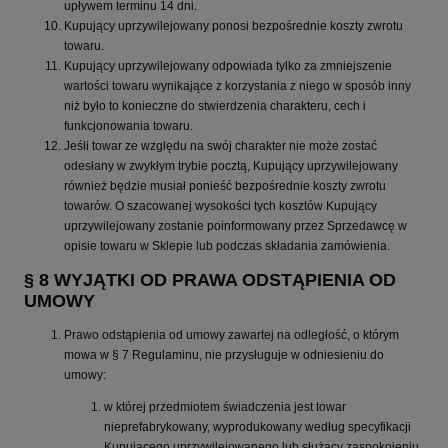
upływem terminu 14 dni.
Kupujący uprzywilejowany ponosi bezpośrednie koszty zwrotu
towaru.
Kupujący uprzywilejowany odpowiada tylko za zmniejszenie
wartości towaru wynikające z korzystania z niego w sposób inny
niż było to konieczne do stwierdzenia charakteru, cech i
funkcjonowania towaru.
Jeśli towar ze względu na swój charakter nie może zostać
odesłany w zwykłym trybie pocztą, Kupujący uprzywilejowany
również będzie musiał ponieść bezpośrednie koszty zwrotu
towarów. O szacowanej wysokości tych kosztów Kupujący
uprzywilejowany zostanie poinformowany przez Sprzedawcę w
opisie towaru w Sklepie lub podczas składania zamówienia.
§ 8 WYJĄTKI OD PRAWA ODSTĄPIENIA OD
UMOWY
Prawo odstąpienia od umowy zawartej na odległość, o którym
mowa w § 7 Regulaminu, nie przysługuje w odniesieniu do
umowy:
w której przedmiotem świadczenia jest towar
nieprefabrykowany, wyprodukowany według specyfikacji
Kupującego uprzywilejowanego lub służący zaspokojeniu