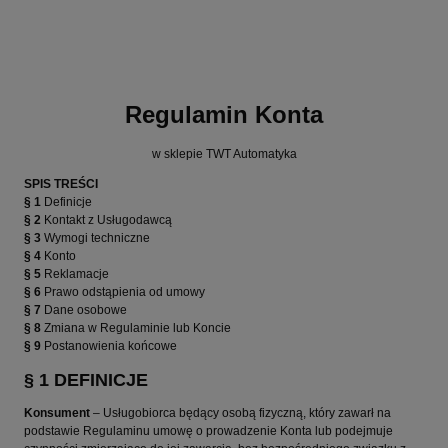
Regulamin Konta
w sklepie TWT Automatyka
SPIS TREŚCI
§ 1
Definicje
§ 2
Kontakt z Usługodawcą
§ 3
Wymogi techniczne
§ 4
Konto
§ 5
Reklamacje
§ 6
Prawo odstąpienia od umowy
§ 7
Dane osobowe
§ 8
Zmiana w Regulaminie lub Koncie
§ 9
Postanowienia końcowe
§ 1 DEFINICJE
Konsument
– Usługobiorca będący osobą fizyczną, który zawarł na
podstawie Regulaminu umowę o prowadzenie Konta lub podejmuje