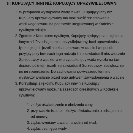
III KUPUJĄCY INNI NIŻ KUPUJĄCY UPRZYWILEJOWANI
W przypadku wystąpienia wady towaru, Kupujący inny niż
Kupujący uprzywilejowany ma możliwość reklamowania
wadliwego towaru na podstawie uregulowanej w Kodeksie
cywilnym rękojmi.
Zgodnie z Kodeksem cywilnym, Kupujący będący przedsiębiorcą
innym niż Przedsiębiorca uprzywilejowany, traci uprawnienia z
tytułu rękojmi, jeżeli nie zbadał towaru w czasie i w sposób
przyjęty przy towarach tego rodzaju i nie zawiadomił niezwłocznie
Sprzedawcy o wadzie, a w przypadku gdy wada wyszła na jaw
dopiero później - jeżeli nie zawiadomił Sprzedawcy niezwłocznie
po jej stwierdzeniu. Do zachowania powyższego terminu
wystarczy wysłanie przed jego upływem zawiadomienia o wadzie.
Korzystając z rękojmi, Kupujący inny niż Kupujący
uprzywilejowany może, na zasadach określonych w Kodeksie
cywilnym:
złożyć oświadczenie o obniżeniu ceny,
przy wadzie istotnej - złożyć oświadczenie o odstąpieniu
od umowy,
żądać wymiany towaru na wolny od wad,
żądać usunięcia wady.