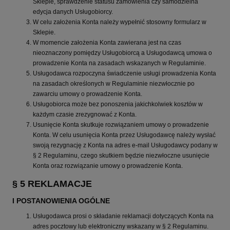
Sklepie, sprawdzenie statusu zamówienia czy samodzielna
edycja danych Usługobiorcy.
W celu założenia Konta należy wypełnić stosowny formularz w
Sklepie.
W momencie założenia Konta zawierana jest na czas
nieoznaczony pomiędzy Usługobiorcą a Usługodawcą umowa o
prowadzenie Konta na zasadach wskazanych w Regulaminie.
Usługodawca rozpoczyna świadczenie usługi prowadzenia Konta
na zasadach określonych w Regulaminie niezwłocznie po
zawarciu umowy o prowadzenie Konta.
Usługobiorca może bez ponoszenia jakichkolwiek kosztów w
każdym czasie zrezygnować z Konta.
Usunięcie Konta skutkuje rozwiązaniem umowy o prowadzenie
Konta. W celu usunięcia Konta przez Usługodawcę należy wysłać
swoją rezygnację z Konta na adres e-mail Usługodawcy podany w
§ 2 Regulaminu, czego skutkiem będzie niezwłoczne usunięcie
Konta oraz rozwiązanie umowy o prowadzenie Konta.
§ 5 REKLAMACJE
I POSTANOWIENIA OGÓLNE
Usługodawca prosi o składanie reklamacji dotyczących Konta na
adres pocztowy lub elektroniczny wskazany w § 2 Regulaminu.