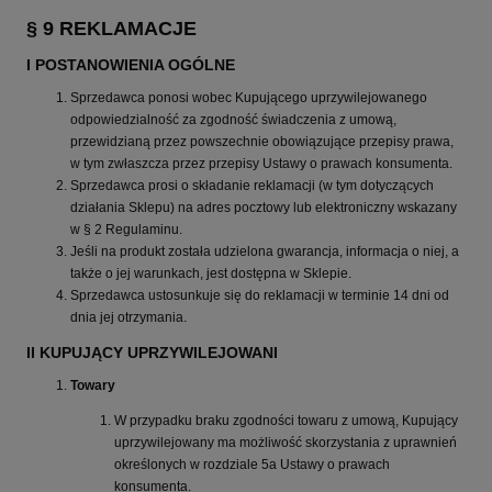
§ 9 REKLAMACJE
I POSTANOWIENIA OGÓLNE
Sprzedawca ponosi wobec Kupującego uprzywilejowanego
odpowiedzialność za zgodność świadczenia z umową,
przewidzianą przez powszechnie obowiązujące przepisy prawa,
w tym zwłaszcza przez przepisy Ustawy o prawach konsumenta.
Sprzedawca prosi o składanie reklamacji (w tym dotyczących
działania Sklepu) na adres pocztowy lub elektroniczny wskazany
w § 2 Regulaminu.
Jeśli na produkt została udzielona gwarancja, informacja o niej, a
także o jej warunkach, jest dostępna w Sklepie.
Sprzedawca ustosunkuje się do reklamacji w terminie 14 dni od
dnia jej otrzymania.
II KUPUJĄCY UPRZYWILEJOWANI
Towary
W przypadku braku zgodności towaru z umową, Kupujący
uprzywilejowany ma możliwość skorzystania z uprawnień
określonych w rozdziale 5a Ustawy o prawach
konsumenta.