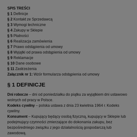
SPIS TREŚCI
§ 1
Definicje
§ 2
Kontakt ze Sprzedawcą
§ 3
Wymogi techniczne
§ 4
Zakupy w Sklepie
§ 5
Płatności
§ 6
Realizacja zamówienia
§ 7
Prawo odstąpienia od umowy
§ 8
Wyjątki od prawa odstąpienia od umowy
§ 9
Reklamacje
§ 10
Dane osobowe
§ 11
Zastrzeżenia
Załącznik nr 1:
Wzór formularza odstąpienia od umowy
§ 1 DEFINICJE
Dni robocze
– dni od poniedziałku do piątku za wyjątkiem dni ustawowo
wolnych od pracy w Polsce.
Kodeks cywilny
– polska ustawa z dnia 23 kwietnia 1964 r. Kodeks
cywilny.
Konsument
– Kupujący będący osobą fizyczną, kupujący w Sklepie lub
podejmujący czynności zmierzające do dokonania zakupu, bez
bezpośredniego związku z jego działalnością gospodarczą lub
zawodową.