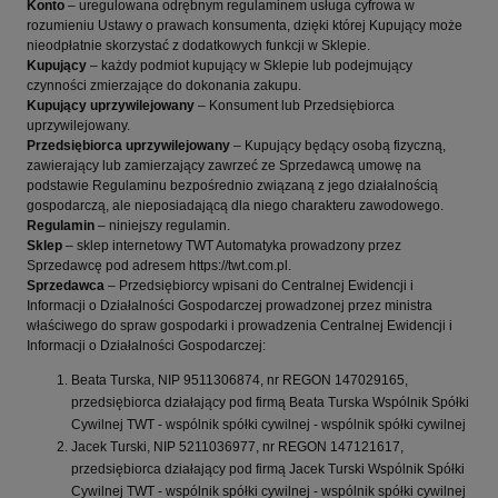
Konto
– uregulowana odrębnym regulaminem usługa cyfrowa w
rozumieniu Ustawy o prawach konsumenta, dzięki której Kupujący może
nieodpłatnie skorzystać z dodatkowych funkcji w Sklepie.
Kupujący
– każdy podmiot kupujący w Sklepie lub podejmujący
czynności zmierzające do dokonania zakupu.
Kupujący uprzywilejowany
– Konsument lub Przedsiębiorca
uprzywilejowany.
Przedsiębiorca uprzywilejowany
– Kupujący będący osobą fizyczną,
zawierający lub zamierzający zawrzeć ze Sprzedawcą umowę na
podstawie Regulaminu bezpośrednio związaną z jego działalnością
gospodarczą, ale nieposiadającą dla niego charakteru zawodowego.
Regulamin
– niniejszy regulamin.
Sklep
– sklep internetowy TWT Automatyka prowadzony przez
Sprzedawcę pod adresem https://twt.com.pl.
Sprzedawca
– Przedsiębiorcy wpisani do Centralnej Ewidencji i
Informacji o Działalności Gospodarczej prowadzonej przez ministra
właściwego do spraw gospodarki i prowadzenia Centralnej Ewidencji i
Informacji o Działalności Gospodarczej:
Beata Turska, NIP 9511306874, nr REGON 147029165,
przedsiębiorca działający pod firmą Beata Turska Wspólnik Spółki
Cywilnej TWT - wspólnik spółki cywilnej - wspólnik spółki cywilnej
Jacek Turski, NIP 5211036977, nr REGON 147121617,
przedsiębiorca działający pod firmą Jacek Turski Wspólnik Spółki
Cywilnej TWT - wspólnik spółki cywilnej - wspólnik spółki cywilnej