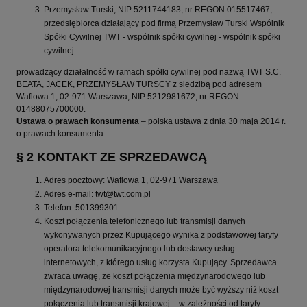
Przemysław Turski, NIP 5211744183, nr REGON 015517467,
przedsiębiorca działający pod firmą Przemysław Turski Wspólnik
Spółki Cywilnej TWT - wspólnik spółki cywilnej - wspólnik spółki
cywilnej
prowadzący działalność w ramach spółki cywilnej pod nazwą TWT S.C.
BEATA, JACEK, PRZEMYSŁAW TURSCY z siedzibą pod adresem
Waflowa 1, 02-971 Warszawa, NIP 5212981672, nr REGON
01488075700000.
Ustawa o prawach konsumenta
– polska ustawa z dnia 30 maja 2014 r.
o prawach konsumenta.
§ 2 KONTAKT ZE SPRZEDAWCĄ
Adres pocztowy: Waflowa 1, 02-971 Warszawa
Adres e-mail: twt@twt.com.pl
Telefon: 501399301
Koszt połączenia telefonicznego lub transmisji danych
wykonywanych przez Kupującego wynika z podstawowej taryfy
operatora telekomunikacyjnego lub dostawcy usług
internetowych, z którego usług korzysta Kupujący. Sprzedawca
zwraca uwagę, że koszt połączenia międzynarodowego lub
międzynarodowej transmisji danych może być wyższy niż koszt
połączenia lub transmisji krajowej – w zależności od taryfy