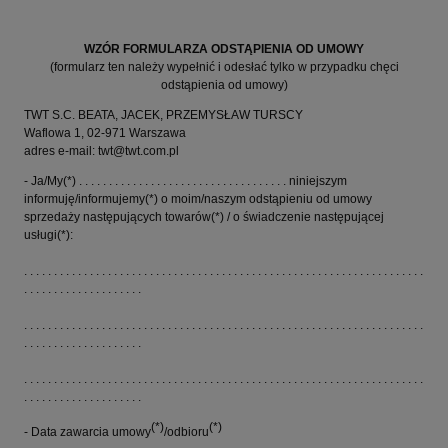
WZÓR FORMULARZA ODSTĄPIENIA OD UMOWY
(formularz ten należy wypełnić i odesłać tylko w przypadku chęci
odstąpienia od umowy)
TWT S.C. BEATA, JACEK, PRZEMYSŁAW TURSCY
Waflowa 1, 02-971 Warszawa
adres e-mail: twt@twt.com.pl
- Ja/My(*) . . . . . . . . . . . . . . . . . . . . . . . . . . . . . . . . . . . niniejszym
informuję/informujemy(*) o moim/naszym odstąpieniu od umowy
sprzedaży następujących towarów(*) / o świadczenie następującej
usługi(*):
. . . . . . . . . . . . . . . . . . . . . . . . . . . . . . . . . . . . . . . . . . . . . . . . . . . . . . . . . . . . . . . . . . .
. . . . . . . . . . . . . . . . . . . .
. . . . . . . . . . . . . . . . . . . . . . . . . . . . . . . . . . . . . . . . . . . . . . . . . . . . . . . . . . . . . . . . . . .
. . . . . . . . . . . . . . . . . . . .
. . . . . . . . . . . . . . . . . . . . . . . . . . . . . . . . . . . . . . . . . . . . . . . . . . . . . . . . . . . . . . . . . . .
. . . . . . . . . . . . . . . . . . . .
(*)
(*)
- Data zawarcia umowy
/odbioru