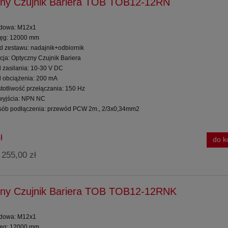
ny Czujnik Bariera TOB TOB12-12RN
dowa: M12x1
ięg: 12000 mm
ad zestawu: nadajnik+odbiornik
cja: Optyczny Czujnik Bariera
d zasilania: 10-30 V DC
d obciążenia: 200 mA
totliwość przełączania: 150 Hz
 wyjścia: NPN NC
sób podłączenia: przewód PCW 2m., 2/3x0,34mm2
ł
do k
255,00 zł
:
ny Czujnik Bariera TOB TOB12-12RNK
dowa: M12x1
ięg: 12000 mm