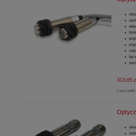
obu
zas
skł
funk
prą
prą
częs
typ
spo
313,65 z
Cena netto
Optycz
obu
zas