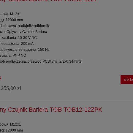
dowa: M12x1
ięg: 12000 mm
ad zestawu: nadajnik+odbiornik
cja: Optyczny Czujnik Bariera
d zasilania: 10-30 V DC
d obciążenia: 200 mA
totliwość przełączania: 150 Hz
 wyjścia: PNP NO
sób podłączenia: przewód PCW 2m., 2/3x0,34mm2
ł
do k
255,00 zł
:
ny Czujnik Bariera TOB TOB12-12ZPK
dowa: M12x1
ięg: 12000 mm