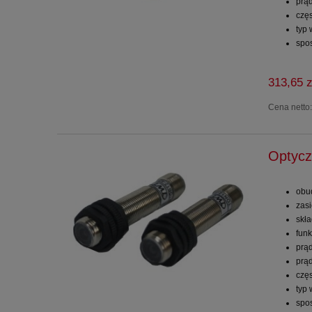
prą
częs
typ
spo
313,65 z
Cena netto
Optycz
obu
zas
skł
funk
prą
prą
częs
typ
spo