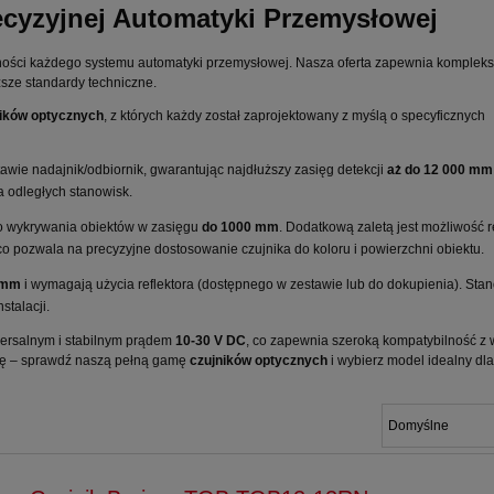
ecyzyjnej Automatyki Przemysłowej
ności każdego systemu automatyki przemysłowej. Nasza oferta zapewnia komplek
ższe standardy techniczne.
ników optycznych
, z których każdy został zaprojektowany z myślą o specyficznych
awie nadajnik/odbiornik, gwarantując najdłuższy zasięg detekcji
aż do 12 000 mm
a odległych stanowisk.
 wykrywania obiektów w zasięgu
do 1000 mm
. Dodatkową zaletą jest możliwość r
o pozwala na precyzyjne dostosowanie czujnika do koloru i powierzchni obiektu.
 mm
i wymagają użycia reflektora (dostępnego w zestawie lub do dokupienia). Sta
talacji.
wersalnym i stabilnym prądem
10-30 V DC
, co zapewnia szeroką kompatybilność z 
zję – sprawdź naszą pełną gamę
czujników optycznych
i wybierz model idealny dl