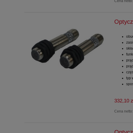
Cena netto
Optycz
obu
zas
skł
funk
prą
prą
częs
typ
spo
332,10 z
Cena netto
Optycz