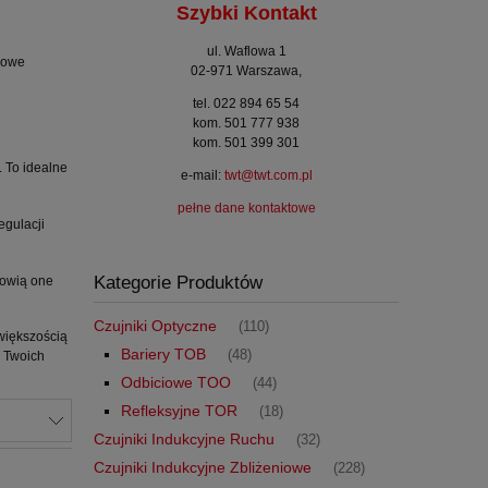
Szybki Kontakt
ul. Waflowa 1
sowe
02-971 Warszawa,
tel. 022 894 65 54
kom. 501 777 938
kom. 501 399 301
. To idealne
e-mail:
twt@twt.com.pl
pełne dane kontaktowe
egulacji
Kategorie Produktów
nowią one
Czujniki Optyczne
(110)
większością
Bariery TOB
(48)
a Twoich
Odbiciowe TOO
(44)
Refleksyjne TOR
(18)
Czujniki Indukcyjne Ruchu
(32)
Czujniki Indukcyjne Zbliżeniowe
(228)