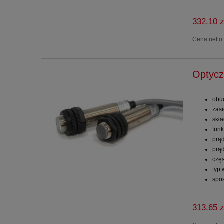
332,10 z
Cena netto
Optycz
obu
zas
skł
funk
prą
prą
częs
typ
spo
313,65 z