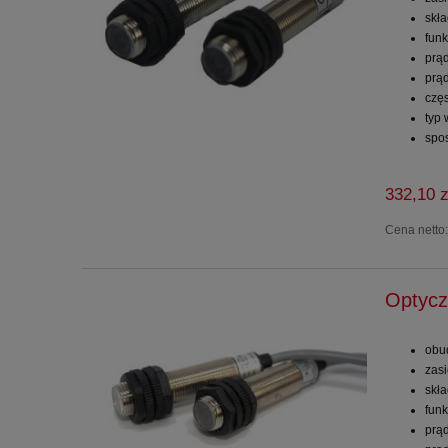
skł
funk
prą
prą
częs
typ
spo
332,10 z
Cena netto
Optycz
obu
zas
skł
funk
prą