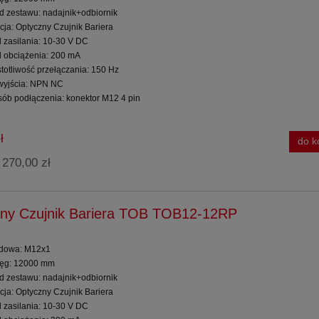
ad zestawu: nadajnik+odbiornik
cja: Optyczny Czujnik Bariera
d zasilania: 10-30 V DC
d obciążenia: 200 mA
totliwość przełączania: 150 Hz
 wyjścia: NPN NC
sób podłączenia: konektor M12 4 pin
ł
do k
270,00 zł
:
ny Czujnik Bariera TOB TOB12-12RP
dowa: M12x1
ięg: 12000 mm
ad zestawu: nadajnik+odbiornik
cja: Optyczny Czujnik Bariera
d zasilania: 10-30 V DC