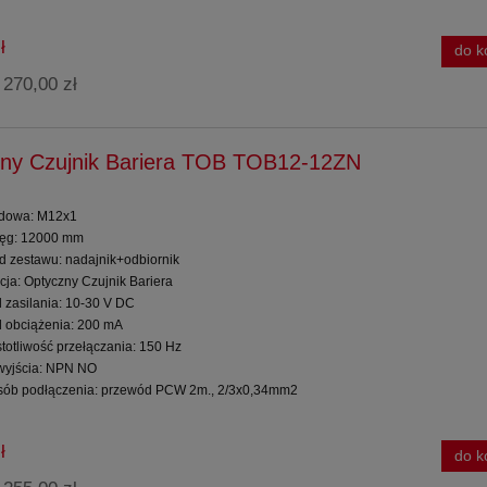
ł
do k
270,00 zł
:
ny Czujnik Bariera TOB TOB12-12ZN
dowa: M12x1
ięg: 12000 mm
ad zestawu: nadajnik+odbiornik
cja: Optyczny Czujnik Bariera
d zasilania: 10-30 V DC
d obciążenia: 200 mA
totliwość przełączania: 150 Hz
 wyjścia: NPN NO
sób podłączenia: przewód PCW 2m., 2/3x0,34mm2
ł
do k