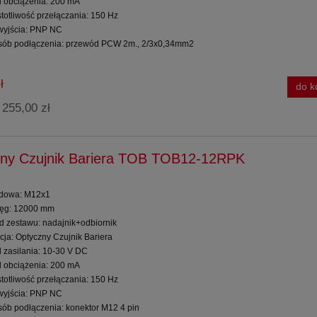
d obciążenia: 200 mA
totliwość przełączania: 150 Hz
 wyjścia: PNP NC
sób podłączenia: przewód PCW 2m., 2/3x0,34mm2
ł
do k
255,00 zł
:
ny Czujnik Bariera TOB TOB12-12RPK
dowa: M12x1
ięg: 12000 mm
ad zestawu: nadajnik+odbiornik
cja: Optyczny Czujnik Bariera
d zasilania: 10-30 V DC
d obciążenia: 200 mA
totliwość przełączania: 150 Hz
 wyjścia: PNP NC
sób podłączenia: konektor M12 4 pin