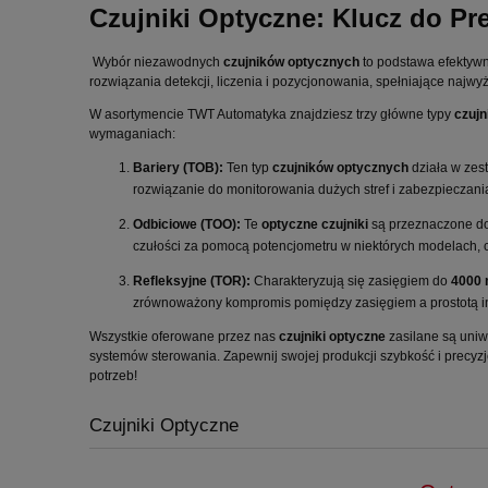
Czujniki Optyczne: Klucz do Pr
Wybór niezawodnych
czujników optycznych
to podstawa efektyw
rozwiązania detekcji, liczenia i pozycjonowania, spełniające najwy
W asortymencie TWT Automatyka znajdziesz trzy główne typy
czuj
wymaganiach:
Bariery (TOB):
Ten typ
czujników optycznych
działa w zest
rozwiązanie do monitorowania dużych stref i zabezpieczani
Odbiciowe (TOO):
Te
optyczne czujniki
są przeznaczone do
czułości za pomocą potencjometru w niektórych modelach, c
Refleksyjne (TOR):
Charakteryzują się zasięgiem do
4000
zrównoważony kompromis pomiędzy zasięgiem a prostotą ins
Wszystkie oferowane przez nas
czujniki optyczne
zasilane są uni
systemów sterowania. Zapewnij swojej produkcji szybkość i precy
potrzeb!
Czujniki Optyczne