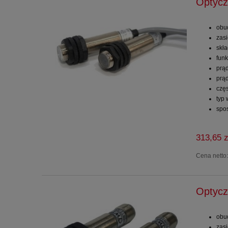
Optycz
obu
zas
skł
funk
prą
prą
częs
typ
spo
313,65 z
Cena netto
Optycz
obu
zas