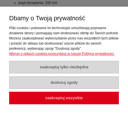
prąd obciążenia: 200 mA
częstotliwość przełączania: 1000 Hz
typ wyjścia: NPN NC
Dbamy o Twoją prywatność
sposób podłączenia: przewód PCW 2m., 3x0.34mm2
Pliki cookies i pokrewne im technologie umożliwiają poprawne
działanie strony i pomagają nam dostosować ofertę do Twoich potrzeb.
Możesz zaakceptować wykorzystanie przez nas wszystkich tych plików
i przejść do sklepu lub dostosować użycie plików do swoich
preferencji, wybierając opcję "Dostosuj zgody".
Więcej o plikach cookies przeczytasz w naszej Polityce prywatności.
Sklep TWT Automatyka
zaakceptuj tylko niezbędne
Moje konto
dostosuj zgody
Regulaminy
zaakceptuj wszystkie
Baza Wiedzy
pokaż pełną wersję strony
Sklep internetowy Shoper.pl