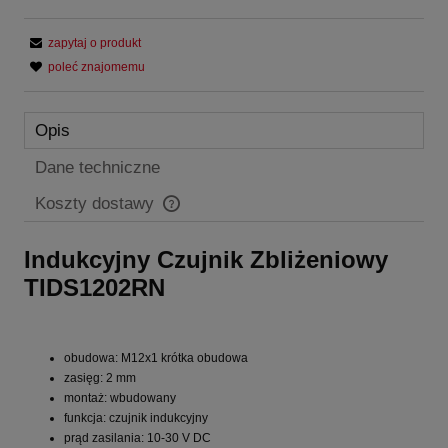
zapytaj o produkt
poleć znajomemu
Opis
Dane techniczne
Koszty dostawy
Cena nie zawiera ewentualnych kosztów płatności
Indukcyjny Czujnik Zbliżeniowy
TIDS1202RN
obudowa: M12x1 krótka obudowa
zasięg: 2 mm
montaż: wbudowany
funkcja: czujnik indukcyjny
prąd zasilania: 10-30 V DC