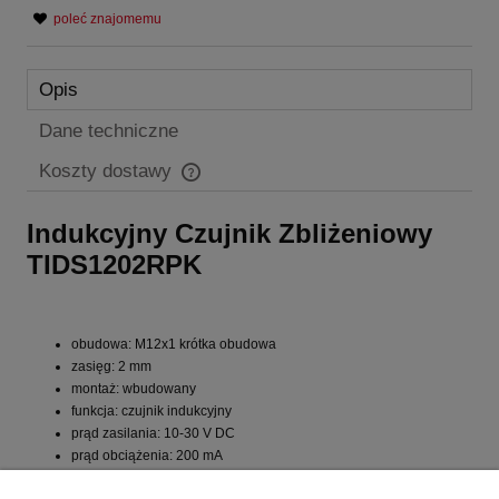
poleć znajomemu
Opis
Dane techniczne
Koszty dostawy
Cena nie zawiera ewentualnych kosztów płatności
Indukcyjny Czujnik Zbliżeniowy
TIDS1202RPK
obudowa: M12x1 krótka obudowa
zasięg: 2 mm
montaż: wbudowany
funkcja: czujnik indukcyjny
prąd zasilania: 10-30 V DC
prąd obciążenia: 200 mA
częstotliwość przełączania: 1000 Hz