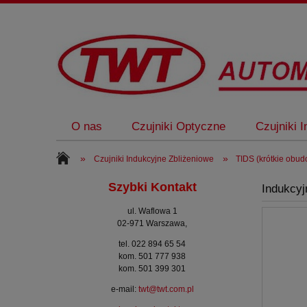
O nas
Czujniki Optyczne
Czujniki 
»
»
Czujniki Indukcyjne Zbliżeniowe
TIDS (krótkie obu
Szybki Kontakt
Indukcyj
ul. Waflowa 1
02-971 Warszawa,
tel. 022 894 65 54
kom. 501 777 938
kom. 501 399 301
e-mail:
twt@twt.com.pl