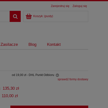
Zarejestruj się
Zaloguj się
Koszyk:
(pusty)
Zasilacze
Blog
Kontakt
od 19,00 zł
- DHL Punkt Odbioru
sprawdź formy dostawy
 nie zawiera ewentualnych kosztów
135,30 zł
:
ności
110,00 zł