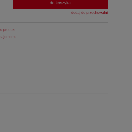
do koszyka
dodaj do przechowalni
 o produkt
znajomemu
entualnych kosztów