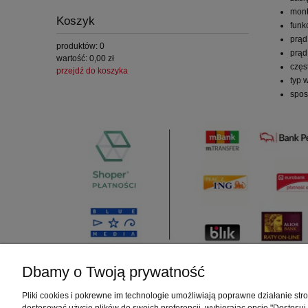
mont
Koszyk
funk
prąd
produktów:
0
prąd
wartość:
0,00 zł
częs
przejdź do koszyka
typ 
spos
Dbamy o Twoją prywatność
Pliki cookies i pokrewne im technologie umożliwiają poprawne działanie st
Sklep TWT Automatyka
Moje konto