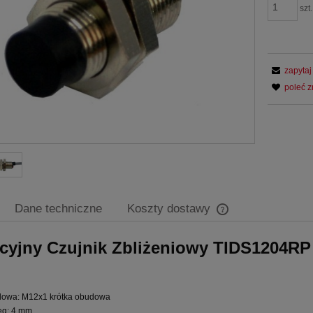
szt.
zapytaj
poleć 
Dane techniczne
Koszty dostawy
cyjny Czujnik Zbliżeniowy TIDS1204RP
Cena nie zawiera ew
płatności
owa: M12x1 krótka obudowa
ęg: 4 mm