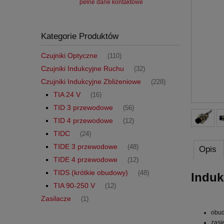
pełne dane kontaktowe
Kategorie Produktów
Czujniki Optyczne
(110)
Czujniki Indukcyjne Ruchu
(32)
Czujniki Indukcyjne Zbliżeniowe
(228)
TIA 24 V
(16)
TID 3 przewodowe
(56)
TID 4 przewodowe
(12)
TIDC
(24)
TIDE 3 przewodowe
(48)
Opis
TIDE 4 przewodowe
(12)
TIDS (krótkie obudowy)
(48)
Induk
TIA 90-250 V
(12)
Zasilacze
(1)
obud
zasi