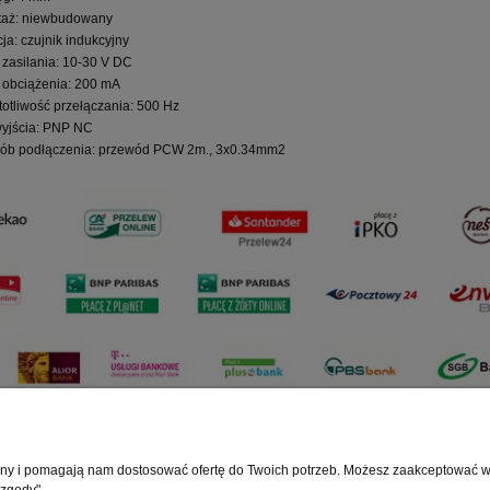
aż: niewbudowany
cja: czujnik indukcyjny
 zasilania: 10-30 V DC
 obciążenia: 200 mA
totliwość przełączania: 500 Hz
wyjścia: PNP NC
ób podłączenia: przewód PCW 2m., 3x0.34mm2
rony i pomagają nam dostosować ofertę do Twoich potrzeb. Możesz zaakceptować wyk
Regulaminy