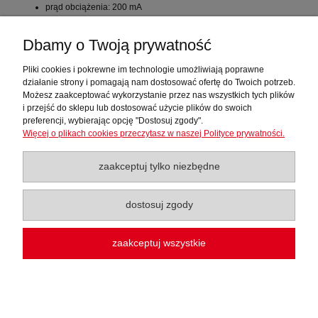
prąd obciążenia: 200 mA
częstotliwość przełączania: 500 Hz
typ wyjścia: PNP NO
Dbamy o Twoją prywatność
sposób podłączenia: przewód PCW 2m., 3x0.34mm2
Pliki cookies i pokrewne im technologie umożliwiają poprawne
działanie strony i pomagają nam dostosować ofertę do Twoich potrzeb.
Możesz zaakceptować wykorzystanie przez nas wszystkich tych plików
i przejść do sklepu lub dostosować użycie plików do swoich
preferencji, wybierając opcję "Dostosuj zgody".
Więcej o plikach cookies przeczytasz w naszej Polityce prywatności.
Sklep TWT Automatyka
zaakceptuj tylko niezbędne
Moje konto
dostosuj zgody
Regulaminy
zaakceptuj wszystkie
Baza Wiedzy
pokaż pełną wersję strony
Sklep internetowy Shoper.pl