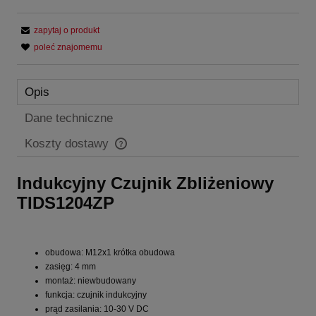
zapytaj o produkt
poleć znajomemu
Opis
Dane techniczne
Koszty dostawy
Cena nie zawiera ewentualnych kosztów płatności
Indukcyjny Czujnik Zbliżeniowy
TIDS1204ZP
obudowa: M12x1 krótka obudowa
zasięg: 4 mm
montaż: niewbudowany
funkcja: czujnik indukcyjny
prąd zasilania: 10-30 V DC