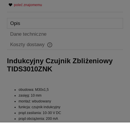
poleć znajomemu
Opis
Dane techniczne
Koszty dostawy
Cena nie zawiera ewentualnych kosztów płatności
Indukcyjny Czujnik Zbliżeniowy
TIDS3010ZNK
obudowa: M30x1,5
zasięg: 10 mm
montaż: wbudowany
funkcja: czujnik indukcyjny
prąd zasilania: 10-30 V DC
prąd obciążenia: 200 mA
częstotliwość przełączania: 300 Hz